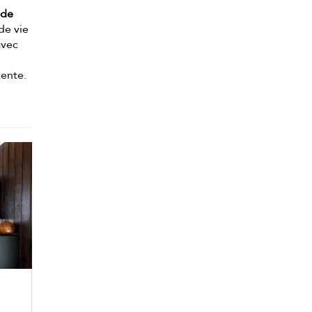
 de
 de vie
avec
tente.