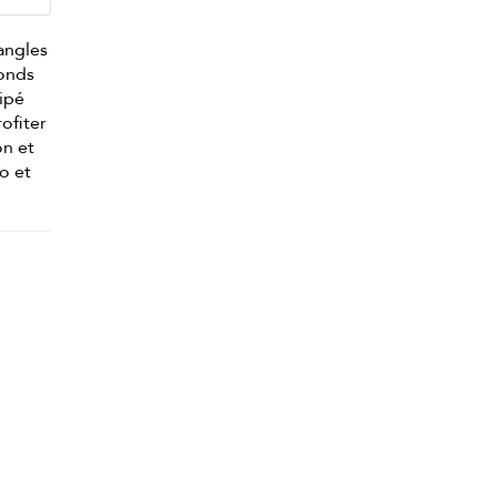
 angles
fonds
uipé
rofiter
on et
o et