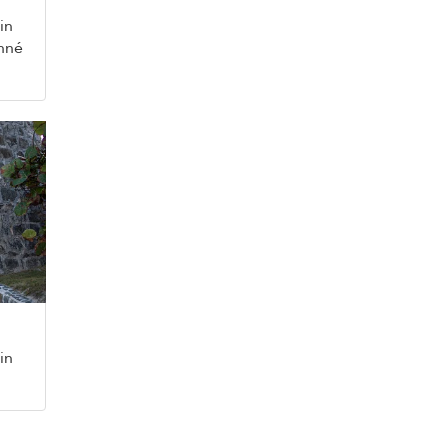
in
onné
in