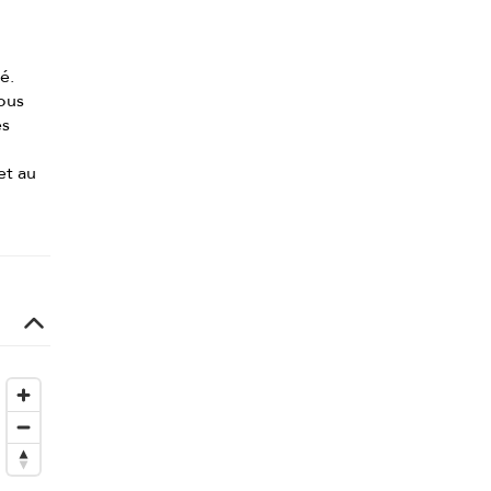
é.
ous
es
et au
n