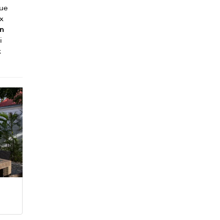
que
ux
un
i
x