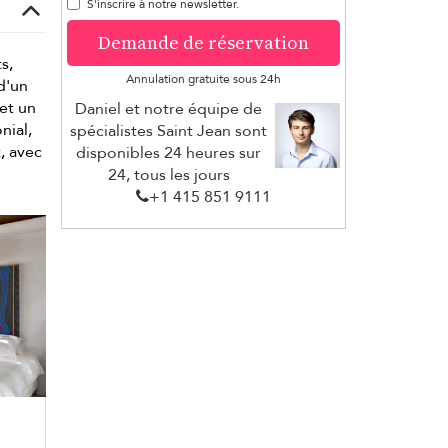
S'inscrire à notre newsletter.
Demande de réservation
s,
Annulation gratuite sous 24h
d'un
 et un
Daniel et notre équipe de
nial,
spécialistes Saint Jean sont
, avec
disponibles 24 heures sur
24, tous les jours
+1 ​415 851 9111