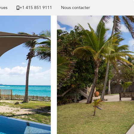
 vues
+1 ​415 851 9111
Nous contacter