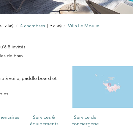
4 chambres
Villa Le Moulin
(41 villas)
(19 villas)
u'à 8 invités
lles de bain
he à voile, paddle board et
bles
entaires
Services &
Service de
équipements
conciergerie