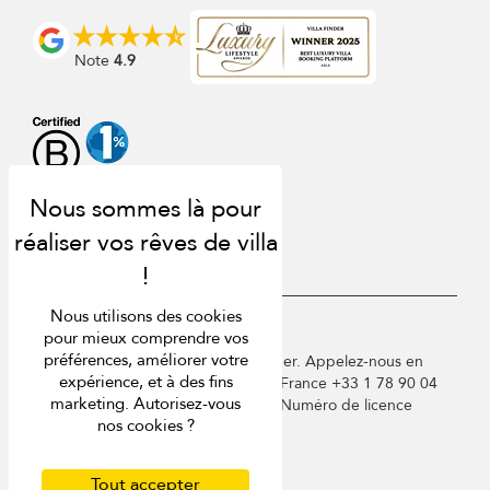
Note
4.9
Nous utilisons des cookies
USD $
fr Français
pour mieux comprendre vos
préférences, améliorer votre
Copyright © 2026 St Barts Villa Finder. Appelez-nous en
expérience, et à des fins
Angleterre au +44 2 033 933 883 / France +33 1 78 90 04
marketing. Autorisez-vous
96 / Allemagne +49 40 835 09075. Numéro de licence
nos cookies ?
touristique : TA03414
Conditions d'utilisation
Politique de confidentialité
Tout accepter