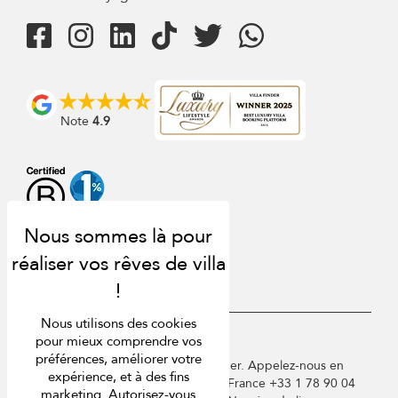
Note
4.9
Nous utilisons des cookies
pour mieux comprendre vos
USD $
fr Français
préférences, améliorer votre
Copyright © 2026 St Barts Villa Finder. Appelez-nous en
expérience, et à des fins
Angleterre au +44 2 033 933 883 / France +33 1 78 90 04
marketing. Autorisez-vous