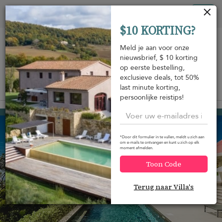
Cookies beheer paneel
Tog
$10 KORTING?
nav
Meld je aan voor onze
nieuwsbrief, $ 10 korting
op eerste bestelling,
exclusieve deals, tot 50%
last minute korting,
Bekijk op de kaart
m
persoonlijke reistips!
Colombier
USD 2.300
van
per nacht
*Door dit formulier in te vullen, meldt u zich aan
om e-mails te ontvangen en kunt u zich op elk
moment afmelden.
Toon Code
Terug naar Villa's