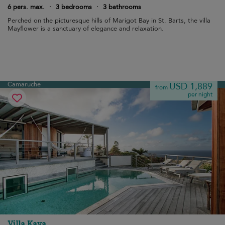
6 pers. max.
·
3 bedrooms
·
3 bathrooms
Perched on the picturesque hills of Marigot Bay in St. Barts, the villa
Mayflower is a sanctuary of elegance and relaxation.
Camaruche
USD 1,889
from
per night
Villa Kaya