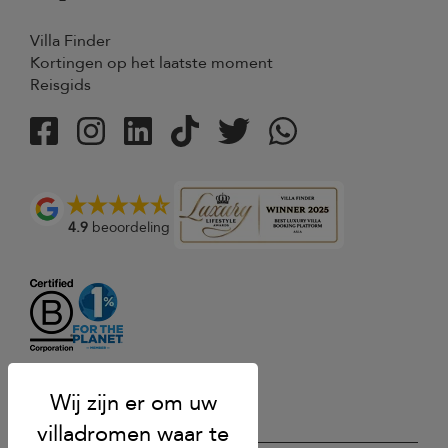
Villa Finder
Kortingen op het laatste moment
Reisgids
4.9
beoordeling