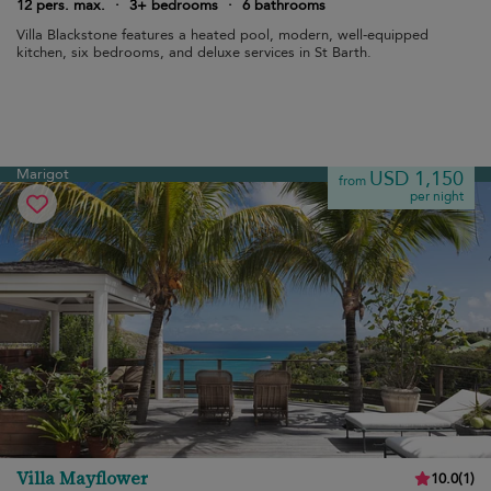
12 pers. max.
·
3+ bedrooms
·
6 bathrooms
Villa Blackstone features a heated pool, modern, well-equipped
kitchen, six bedrooms, and deluxe services in St Barth.
Marigot
USD 1,150
from
per night
Villa Mayflower
10.0
(
1
)