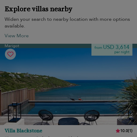
Explore villas nearby
Widen your search to nearby location with more options
available.
View More
Marigot
USD 3,614
from
per night
Villa Blackstone
10.0
(
1
)