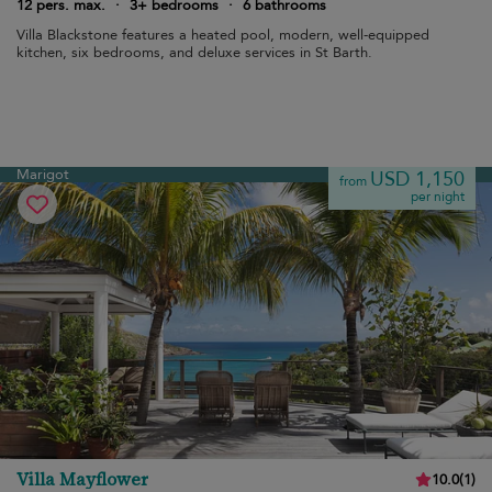
12 pers. max.
·
3+ bedrooms
·
6 bathrooms
Villa Blackstone features a heated pool, modern, well-equipped
kitchen, six bedrooms, and deluxe services in St Barth.
Marigot
USD 1,150
from
per night
Villa Mayflower
10.0
(
1
)