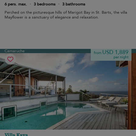
6 pers. max.
·
3 bedrooms
·
3 bathrooms
Perched on the picturesque hills of Marigot Bay in St. Barts, the villa
Mayflower is a sanctuary of elegance and relaxation.
Camaruche
USD 1,889
from
per night
Villa Kaya