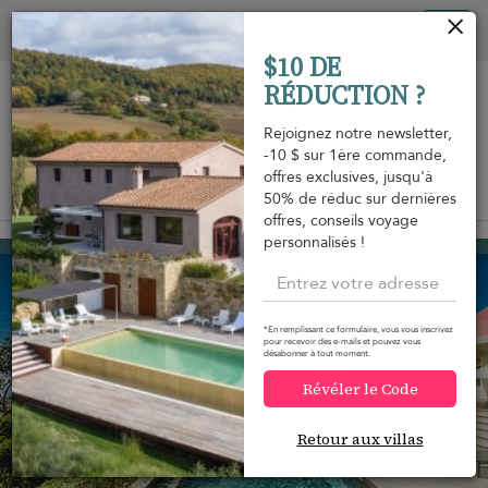
Vos paramètres de cookies
Tog
$10 DE
nav
RÉDUCTION ?
Rejoignez notre newsletter,
-10 $ sur 1ère commande,
offres exclusives, jusqu'à
Vue sur la carte
50% de réduc sur dernières
m
offres, conseils voyage
personnalisés !
Colombier
2 300 USD
à partir de
par nuit
*En remplissant ce formulaire, vous vous inscrivez
pour recevoir des e-mails et pouvez vous
désabonner à tout moment.
Révéler le Code
Retour aux villas