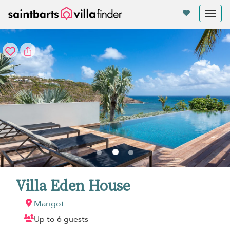
Panel de gestión de cookies
Tog
nav
Villa Eden House
Marigot
Up to 6 guests