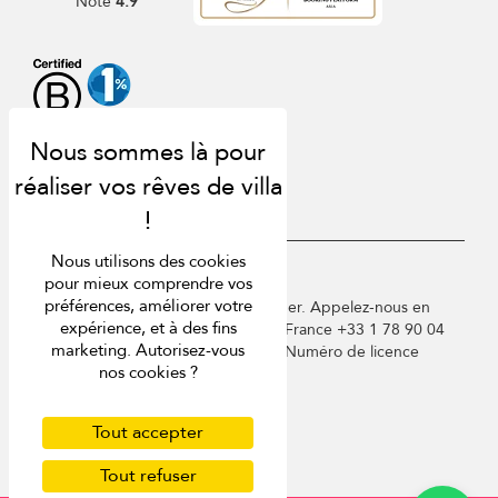
Note
4.9
Nous utilisons des cookies
USD $
fr Français
pour mieux comprendre vos
préférences, améliorer votre
Copyright © 2026 St Barts Villa Finder. Appelez-nous en
expérience, et à des fins
Angleterre au +44 2 033 933 883 / France +33 1 78 90 04
marketing. Autorisez-vous
96 / Allemagne +49 40 835 09075. Numéro de licence
nos cookies ?
touristique : TA03414
Conditions d'utilisation
Politique de confidentialité
Tout accepter
Cookies
Tout refuser
Plan du site