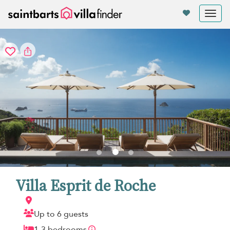
Panel de gestión de cookies
Tog
nav
Villa Esprit de Roche
Up to 6 guests
1-3 bedrooms