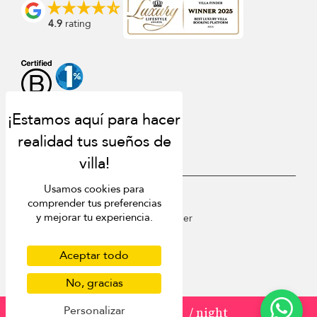
4.9
rating
Usamos cookies para
USD $
es Español
comprender tus preferencias
y mejorar tu experiencia.
Copyright © 2026 St Barts Villa Finder
Terms of Use
Privacy Policy
Aceptar todo
Cookies
No, gracias
Site map
Personalizar
from
2.464 USD
/ night