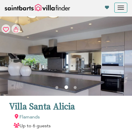
Panel de gestión de cookies
Tog
nav
Villa Santa Alicia
Flamands
Up to 6 guests