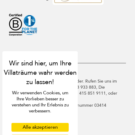
USD $
de Deutsch
Copyright ©️ 2026 St. Barts Villa Finder. Rufen Sie uns im
Vereinigten Königreich an +44 2 033 933 883, Die
Wir verwenden Cookies, um
Vereinigten Staaten von Amerika +1 415 851 9111, oder
Ihre Vorlieben besser zu
Frankreich +33 1 78 90 04 96.
verstehen und Ihr Erlebnis zu
Villa Finder Pte. Ltd. ist unter
Lizenznummer 03414
verbessern.
registriert
Nutzungsbedingungen
Datenschutzbestimmungen
Alle akzeptieren
Cookies