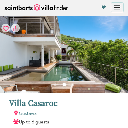
Panel de gestión de cookies
Tog
nav
Villa Casaroc
Gustavia
Up to 6 guests