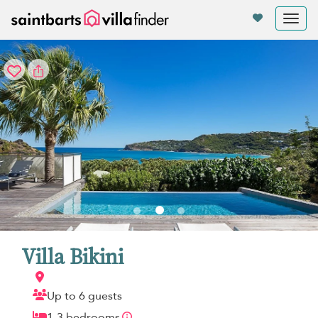
Panel de gestión de cookies
Tog
nav
Villa Bikini
Up to 6 guests
1-3 bedrooms