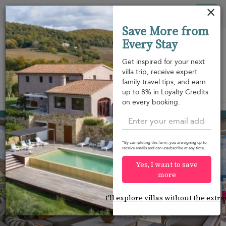
Panel de gestión de cookies
Tog
Save More from
nav
Every Stay
Get inspired for your next
villa trip, receive expert
family travel tips, and earn
View on map
up to 8% in Loyalty Credits
m
on every booking.
Lorient
1.232 USD
from
per night
*By completing this form, you are signing up to
receive emails and can unsubscribe at any time.
Yes, I want to save
more
I'll explore villas without the extra