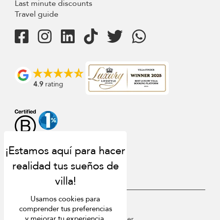
Last minute discounts
Travel guide
4.9
rating
Usamos cookies para
USD $
es Español
comprender tus preferencias
y mejorar tu experiencia.
Copyright © 2026 St Barts Villa Finder