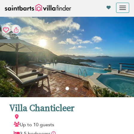
Panel de gestión de cookies
Tog
nav
Villa Chanticleer
Up to 10 guests
3-5 bedrooms