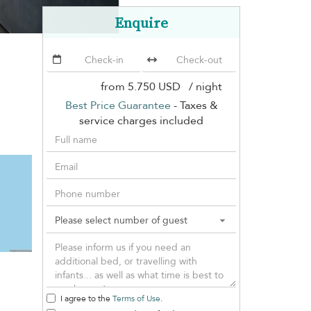
Enquire
from
5.750 USD
/ night
Best Price Guarantee
- Taxes &
service charges included
I agree to the
Terms of Use
.