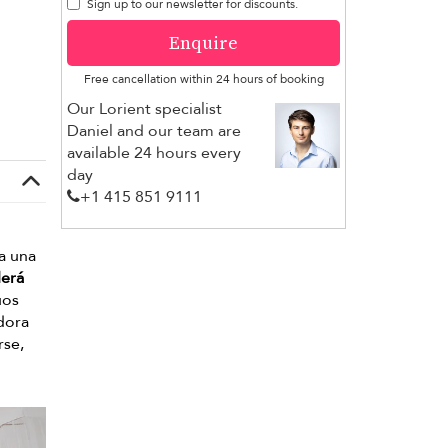
Sign up to our newsletter for discounts.
Enquire
Free cancellation within 24 hours of booking
Our Lorient specialist
Daniel and our team are
available 24 hours every
day
+1 ​415 851 9111
ra una
derá
uos
adora
rse,