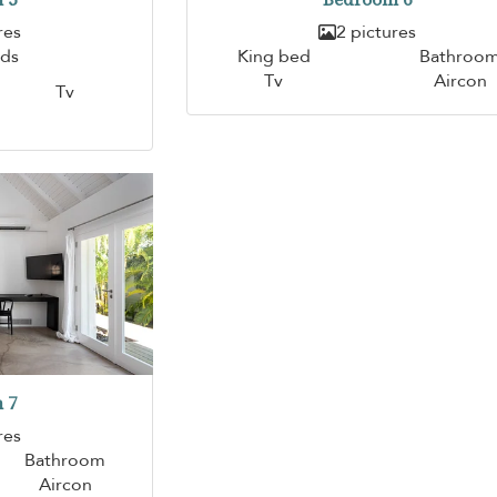
res
2 pictures
eds
King bed
Bathroo
Tv
Aircon
Tv
 7
res
Bathroom
Aircon