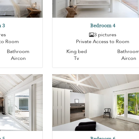
 3
Bedroom 4
res
3 pictures
 to Room
Private Access to Room
Bathroom
King bed
Bathroo
Aircon
Tv
Aircon
 5
Bedroom 6