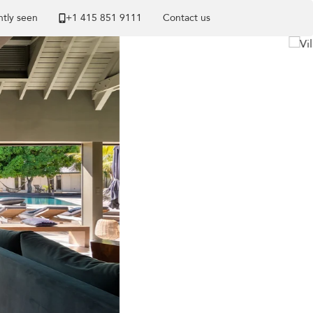
tly seen
+1 ​415 851 9111
Contact us