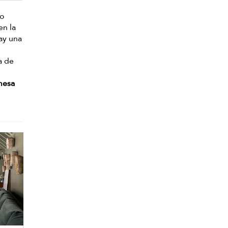
 o
en la
Hay una
a de
mesa