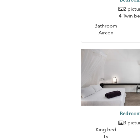
2 pictu
4 Twin b
Bathroom
Aircon
Bedroom
3 pictu
King bed
Tv