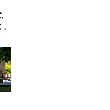
s
.
as
El
 que