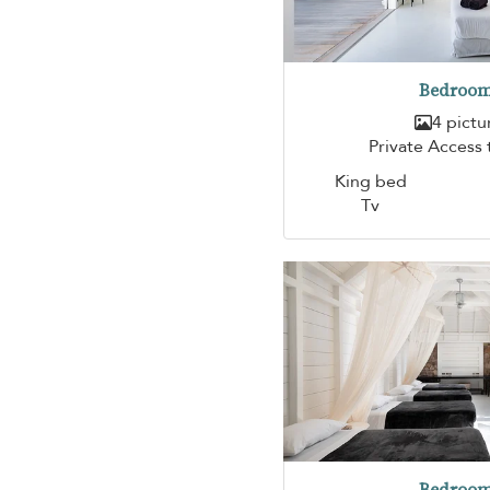
Bedroom
4 pictu
Private Access
King bed
Tv
Bedroom