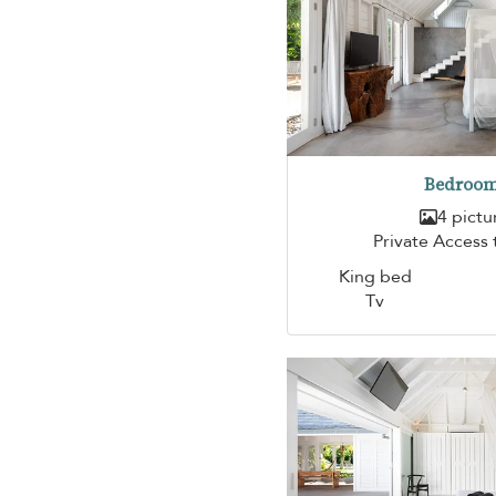
Bedroom
4 pictu
Private Access
King bed
Tv