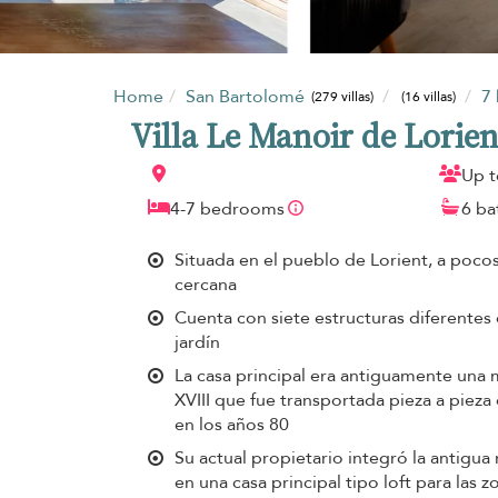
Home
San Bartolomé
7
(279 villas)
(16 villas)
Villa Le Manoir de Lorien
Up t
4-7 bedrooms
6 b
Situada en el pueblo de Lorient, a poco
cercana
Cuenta con siete estructuras diferente
jardín
La casa principal era antiguamente una 
XVIII que fue transportada pieza a piez
en los años 80
Su actual propietario integró la antigua
en una casa principal tipo loft para las z