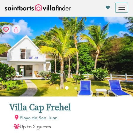
Panel de gestión de cookies
Tog
nav
Villa Cap Frehel
Playa de San Juan
Up to 2 guests