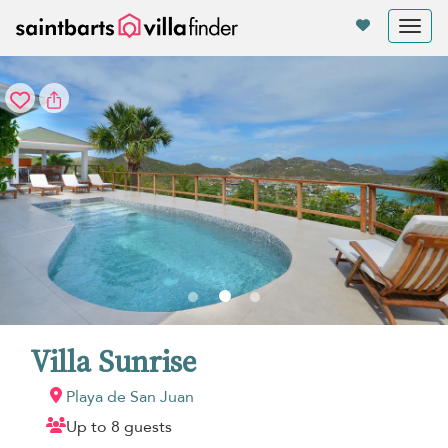
Panel de gestión de cookies
Tog
nav
Villa Sunrise
Playa de San Juan
Up to 8 guests