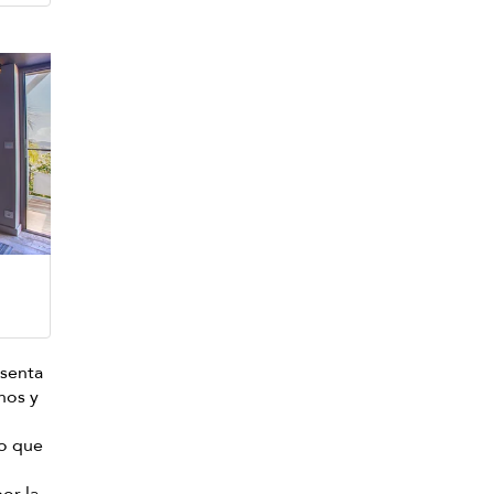
esenta
hos y
o que
por la