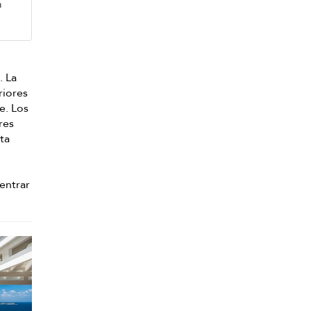
m
. La
riores
e. Los
res
ta
 entrar