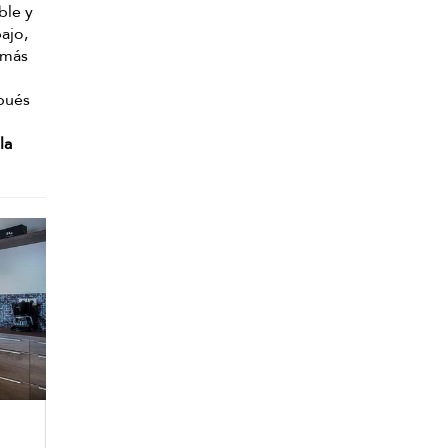
ble y
ajo,
 más
pués
la