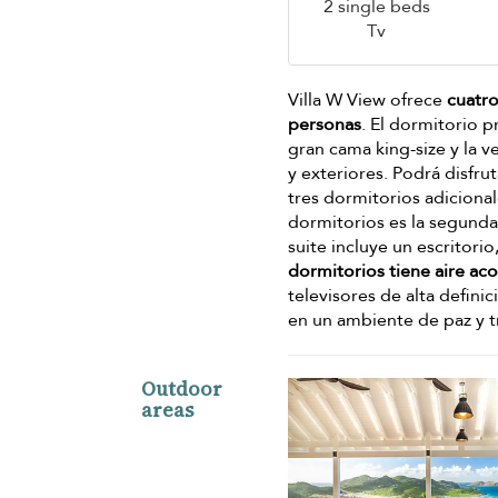
2 single beds
Tv
Villa W View ofrece
cuatr
personas
. El dormitorio p
gran cama king-size y la v
y exteriores. Podrá disfru
tres dormitorios adicional
dormitorios es la segunda
suite incluye un escritori
dormitorios tiene aire ac
televisores de alta defini
en un ambiente de paz y t
Outdoor
areas