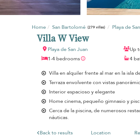
Home
San Bartolomé
Playa de Sa
(279 villas)
Villa W View
Playa de San Juan
Up t
1-4 bedrooms
4 b
Villa en alquiler frente al mar en la isla
Terraza envolvente con vistas panorámica
Interior espacioso y elegante
Home cinema, pequeño gimnasio y piscin
Cerca de la piscina, de numerosos restau
náuticas.
Back to results
Location
Re