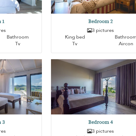
 1
Bedroom 2
res
3 pictures
Bathroom
King bed
Bathroo
Tv
Tv
Aircon
 3
Bedroom 4
res
3 pictures