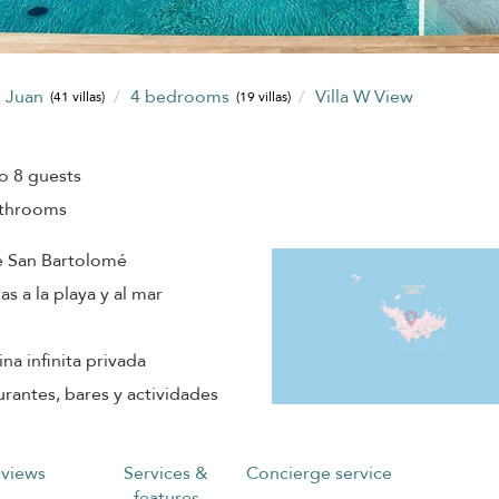
n Juan
4 bedrooms
Villa W View
(41 villas)
(19 villas)
o 8 guests
athrooms
 de San Bartolomé
s a la playa y al mar
a infinita privada
rantes, bares y actividades
views
Services &
Concierge service
features