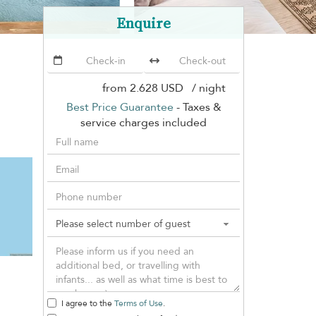
Enquire
from
2.628 USD
/ night
Best Price Guarantee
- Taxes &
service charges included
I agree to the
Terms of Use
.