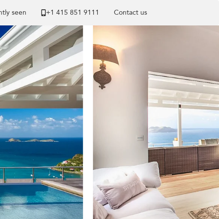
tly seen
+1 ​415 851 9111
Contact us