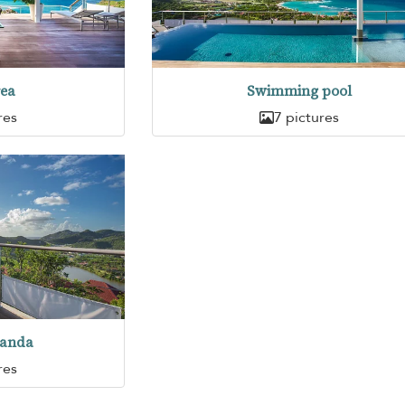
rea
Swimming pool
res
7 pictures
randa
res