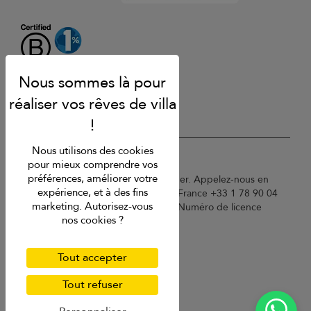
Nous utilisons des cookies
USD $
fr Français
pour mieux comprendre vos
préférences, améliorer votre
Copyright © 2026 St Barts Villa Finder. Appelez-nous en
expérience, et à des fins
Angleterre au +44 2 033 933 883 / France +33 1 78 90 04
marketing. Autorisez-vous
96 / Allemagne +49 40 835 09075. Numéro de licence
nos cookies ?
touristique : TA03414
Conditions d'utilisation
Politique de confidentialité
Tout accepter
Cookies
Plan du site
Tout refuser