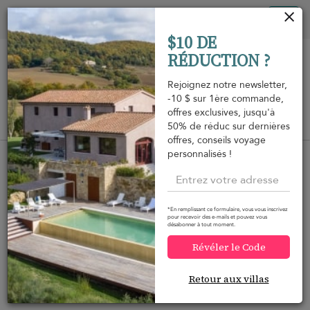
Vos paramètres de cookies
Tog
$10 DE
nav
RÉDUCTION ?
Rejoignez notre newsletter,
-10 $ sur 1ère commande,
offres exclusives, jusqu'à
Vue sur la carte
50% de réduc sur dernières
m
offres, conseils voyage
personnalisés !
*En remplissant ce formulaire, vous vous inscrivez
Voulez-vous plus d'options ?
pour recevoir des e-mails et pouvez vous
désabonner à tout moment.
Nous avons trouvé plusieurs alternatives qui
Révéler le Code
pourraient vous intéresser.
Retour aux villas