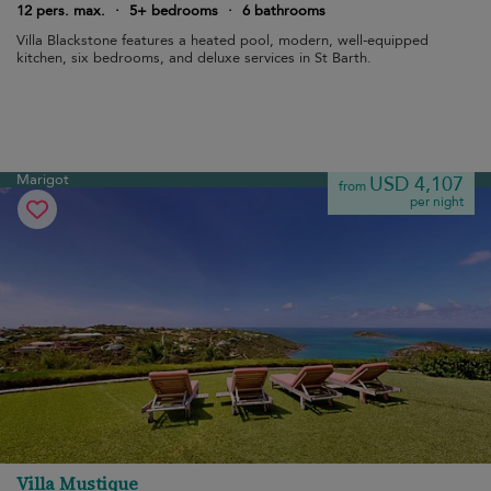
12 pers. max.
·
5+ bedrooms
·
6 bathrooms
Villa Blackstone features a heated pool, modern, well-equipped
kitchen, six bedrooms, and deluxe services in St Barth.
Marigot
USD 4,107
from
per night
Villa Mustique