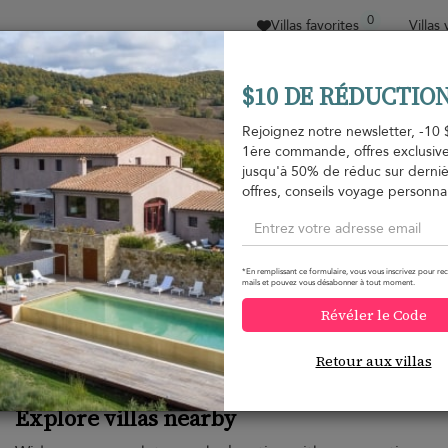
0
Villas favorites
Villas
$10 DE RÉDUCTION
Trier par
Fourchette de prix
Collections
Empl
Rejoignez notre newsletter, -10 
1ère commande, offres exclusive
jusqu'à 50% de réduc sur derni
offres, conseils voyage personnal
Voulez-vous plus d'options ?
*En remplissant ce formulaire, vous vous inscrivez pour rec
mails et pouvez vous désabonner à tout moment.
Nous avons trouvé plusieurs alternatives qui pourraient v
Révéler le Code
Retour aux villas
Explore villas nearby