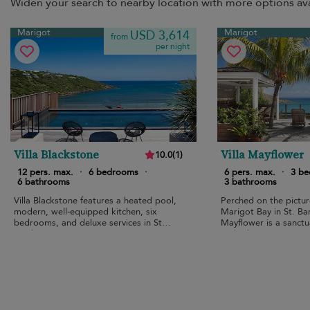
Widen your search to nearby location with more options ava
Marigot
Marigot
USD 3,614
from
per night
Villa Blackstone
Villa Mayflower
10.0
(
1
)
12 pers. max.
·
6 bedrooms
·
6 pers. max.
·
3 b
6 bathrooms
3 bathrooms
Villa Blackstone features a heated pool,
Perched on the picture
modern, well-equipped kitchen, six
Marigot Bay in St. Bart
bedrooms, and deluxe services in St
Mayflower is a sanctu
Barth.
and relaxation.