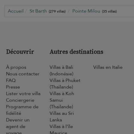
Accueil
St Barth
Pointe Milou
(279 villas)
(35 villas)
Découvrir
Autres destinations
À propos
Villas à Bali
Villas en Italie
Nous contacter
(Indonésie)
FAQ
Villas à Phuket
Presse
(Thaïlande)
Lister votre villa
Villas à Koh
Conciergerie
Samui
Programme de
(Thaïlande)
fidélité
Villas au Sri
Devenir un
Lanka
agent de
Villas à l'île
voyage
Maurice