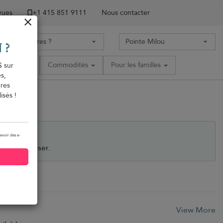
 vues
+1 ​415 851 9111
Nous contacter
 ?
acement
Commodités
Pour les familles
$ sur
s,
ères
isés !
evoir des e-
ous intéresser.
View More