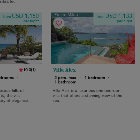
ilable.
Pointe Milou
USD 1,150
USD 1,133
from
from
per night
per night
Villa Alex
10.0
(
1
)
edrooms
·
2 pers. max.
·
1 bedroom
·
1 bathroom
sque hills of
Villa Alex is a luxurious one-bedroom
s, the villa
villa that offers a stunning view of the
ary of elegance
sea.