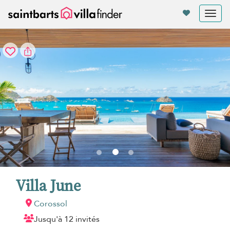
Vos paramètres de cookies
Tog
nav
Villa June
Corossol
Jusqu'à 12 invités