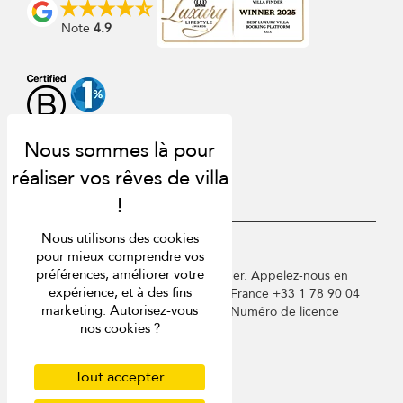
Note
4.9
Nous utilisons des cookies
USD $
fr Français
pour mieux comprendre vos
préférences, améliorer votre
Copyright © 2026 St Barts Villa Finder. Appelez-nous en
expérience, et à des fins
Angleterre au +44 2 033 933 883 / France +33 1 78 90 04
marketing. Autorisez-vous
96 / Allemagne +49 40 835 09075. Numéro de licence
nos cookies ?
touristique : TA03414
Conditions d'utilisation
Politique de confidentialité
Tout accepter
Cookies