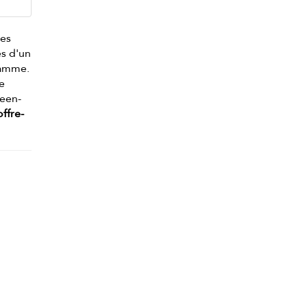
les
s d'un
gamme.
e
ueen-
ffre-