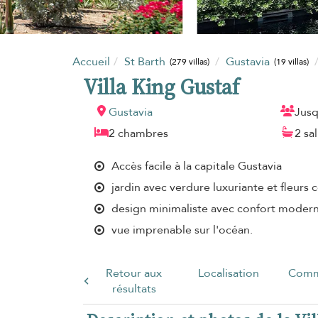
Accueil
St Barth
Gustavia
(279 villas)
(19 villas)
Villa King Gustaf
Gustavia
Jusq
2 chambres
2 sa
Accès facile à la capitale Gustavia
jardin avec verdure luxuriante et fleurs 
design minimaliste avec confort moder
vue imprenable sur l'océan.
Retour aux
Localisation
Comm
résultats