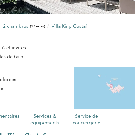
2 chambres
Villa King Gustaf
(17 villas)
u'à 4 invités
lles de bain
colorées
ne
entaires
Services &
Service de
équipements
conciergerie