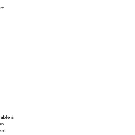
rt
rable à
'un
ant