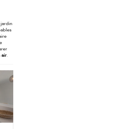
jardin
éables
aire
e
arer
 air
.