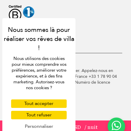
Nous utilisons des cookies
USD $
fr Français
pour mieux comprendre vos
préférences, améliorer votre
Copyright © 2026 St Barts Villa Finder. Appelez-nous en
expérience, et à des fins
Angleterre au +44 2 033 933 883 / France +33 1 78 90 04
marketing. Autorisez-vous
96 / Allemagne +49 40 835 09075. Numéro de licence
nos cookies ?
touristique : TA03414
Conditions d'utilisation
Politique de confidentialité
Tout accepter
Cookies
Tout refuser
Plan du site
Personnaliser
à partir de
820 USD
/ nuit