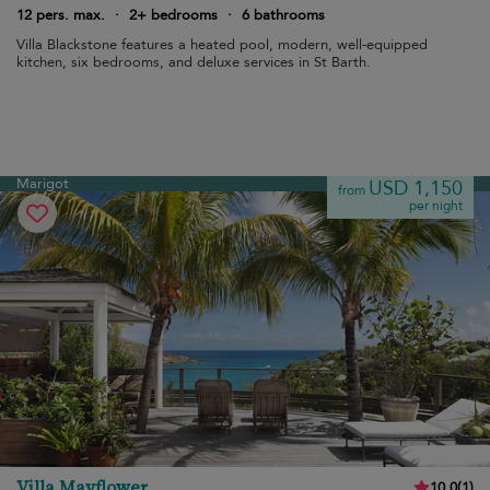
12 pers. max.
·
2+ bedrooms
·
6 bathrooms
Villa Blackstone features a heated pool, modern, well-equipped
kitchen, six bedrooms, and deluxe services in St Barth.
Marigot
USD 1,150
from
per night
Villa Mayflower
10.0
(
1
)