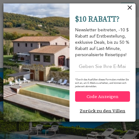
Cookie-Einstellungen
Tog
$10 RABATT?
nav
Newsletter beitreten, -10 $
Rabatt auf Erstbestellung,
exklusive Deals, bis zu 50 %
Rabatt auf Last-Minute,
personalisierte Reisetipps!
Auf der Karte anzeigen
m
Colombier
1.150 USD
von
pro Nacht
*Durch das Ausfüllen dieses Formulars melden Sie
sich an, um E-Mails zu erhalten, und können sich
jederzeit abmelden.
Code Anzeigen
Zurück zu den Villen