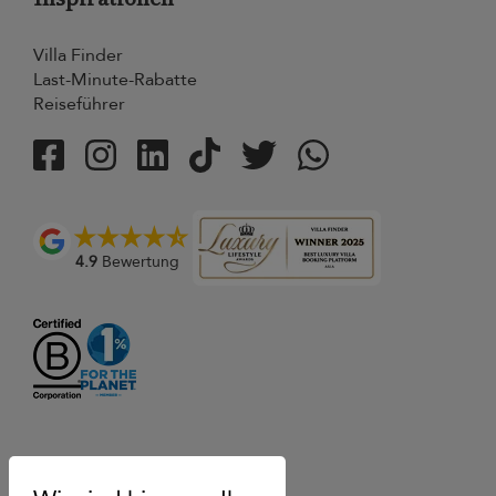
Villa Finder
Last-Minute-Rabatte
Reiseführer
4.9
Bewertung