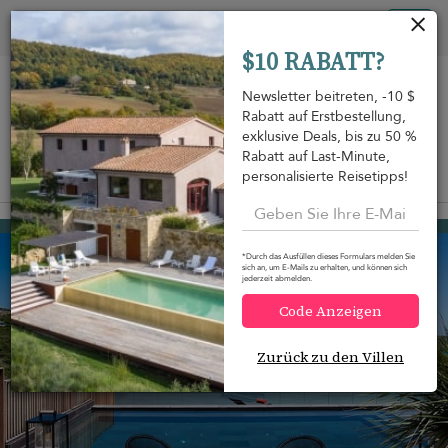
Cookie-Einstellungen
Tog
$10 RABATT?
nav
Newsletter beitreten, -10 $
Rabatt auf Erstbestellung,
exklusive Deals, bis zu 50 %
Rabatt auf Last-Minute,
personalisierte Reisetipps!
Auf der Karte anzeigen
m
Marigot
3.614 USD
von
pro Nacht
*Durch das Ausfüllen dieses Formulars melden Sie
sich an, um E-Mails zu erhalten, und können sich
jederzeit abmelden.
Code Anzeigen
Zurück zu den Villen