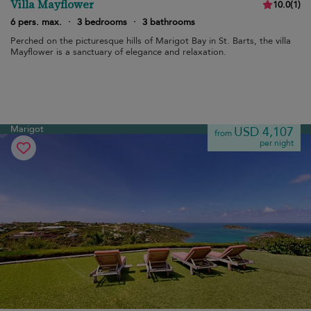
Villa Mayflower
10.0
(
1
)
6 pers. max.
·
3 bedrooms
·
3 bathrooms
Perched on the picturesque hills of Marigot Bay in St. Barts, the villa
Mayflower is a sanctuary of elegance and relaxation.
Marigot
USD 4,107
from
per night