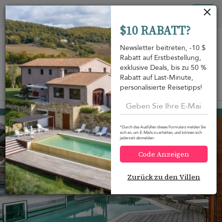
Cookie-Einstellungen
Tog
$10 RABATT?
nav
Newsletter beitreten, -10 $
Rabatt auf Erstbestellung,
exklusive Deals, bis zu 50 %
Rabatt auf Last-Minute,
personalisierte Reisetipps!
Auf der Karte anzeigen
m
Camaruche
1.889 USD
von
pro Nacht
*Durch das Ausfüllen dieses Formulars melden Sie
sich an, um E-Mails zu erhalten, und können sich
jederzeit abmelden.
Code Anzeigen
Zurück zu den Villen