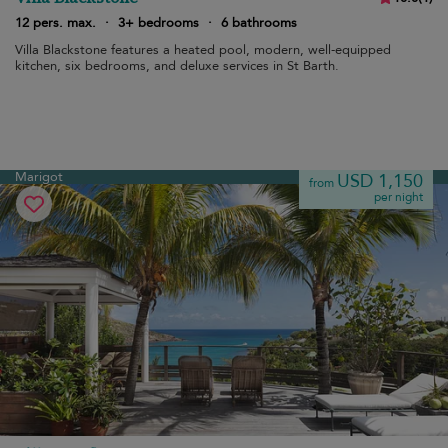
12 pers. max.
·
3+ bedrooms
·
6 bathrooms
Villa Blackstone features a heated pool, modern, well-equipped
kitchen, six bedrooms, and deluxe services in St Barth.
Marigot
USD 1,150
from
per night