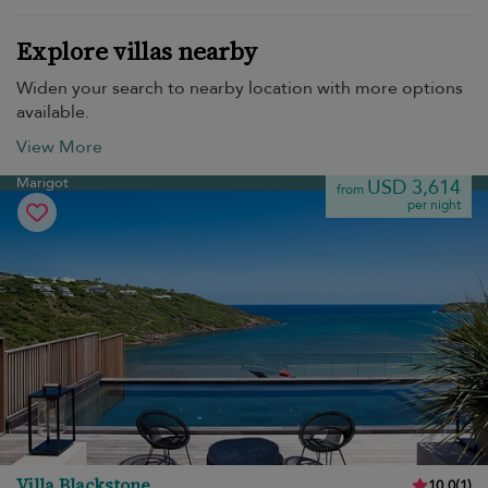
Explore villas nearby
Widen your search to nearby location with more options
available.
View More
Marigot
USD 3,614
from
per night
Villa Blackstone
10.0
(
1
)