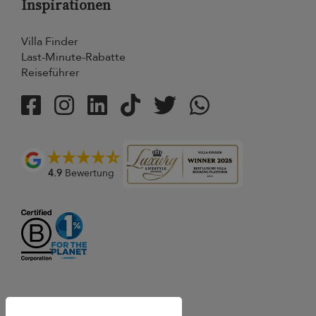
Inspirationen
Villa Finder
Last-Minute-Rabatte
Reiseführer
4.9
Bewertung