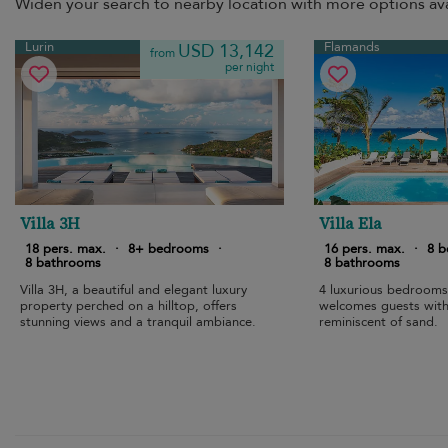
Widen your search to nearby location with more options ava
Lurin
Flamands
USD 13,142
from
per night
Villa 3H
Villa Ela
18 pers. max.
·
8+ bedrooms
·
16 pers. max.
·
8 
8 bathrooms
8 bathrooms
Villa 3H, a beautiful and elegant luxury
4 luxurious bedrooms 
property perched on a hilltop, offers
welcomes guests with a
stunning views and a tranquil ambiance.
reminiscent of sand.