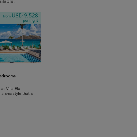
ilable.
USD 9,528
from
per night
bedrooms
·
at Villa Ela
 chic style that is