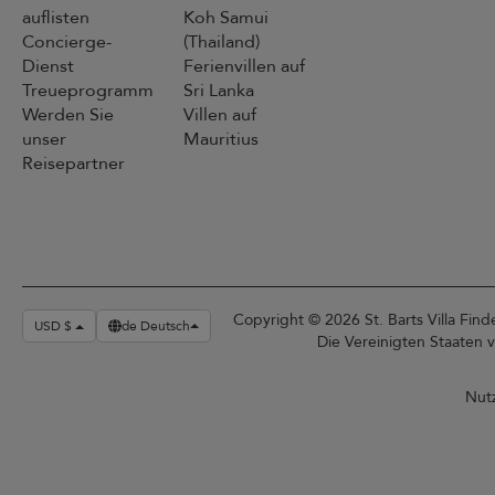
auflisten
Koh Samui
Concierge-
(Thailand)
Dienst
Ferienvillen auf
Treueprogramm
Sri Lanka
Werden Sie
Villen auf
unser
Mauritius
Reisepartner
Copyright ©️ 2026 St. Barts Villa Fin
USD $
de Deutsch
Die Vereinigten Staaten 
Nut