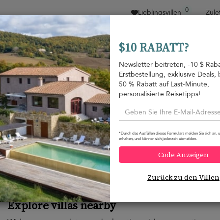
0
Lieblingsvillen
Zule
$10 RABATT?
Sortieren nach
Preisspanne
Kollektionen
Loca
Newsletter beitreten, -10 $ Raba
Erstbestellung, exklusive Deals, 
50 % Rabatt auf Last-Minute,
personalisierte Reisetipps!
Möchten Sie mehr Optionen?
*Durch das Ausfüllen dieses Formulars melden Sie sich an, 
erhalten, und können sich jederzeit abmelden.
Wir haben unten einige großartige Alternativen gefunden,
Code Anzeigen
Zurück zu den Villen
Explore villas nearby