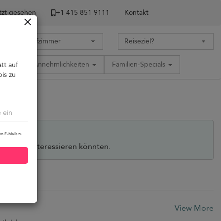
tzt gesehen
+1 ​415 851 9111
Kontakt
tion
Annehmlichkeiten
Familien-Specials
tt auf
bis zu
um E-Mails zu
 die Sie interessieren könnten.
View More