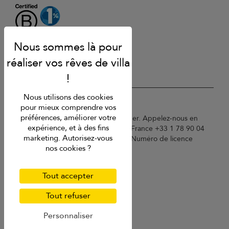
Nous utilisons des cookies
USD $
fr Français
pour mieux comprendre vos
préférences, améliorer votre
Copyright © 2026 St Barts Villa Finder. Appelez-nous en
expérience, et à des fins
Angleterre au +44 2 033 933 883 / France +33 1 78 90 04
marketing. Autorisez-vous
96 / Allemagne +49 40 835 09075. Numéro de licence
nos cookies ?
touristique : TA03414
Conditions d'utilisation
Politique de confidentialité
Tout accepter
Cookies
Plan du site
Tout refuser
Personnaliser