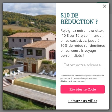
Vos paramètres de cookies
Tog
$10 DE
nav
RÉDUCTION ?
Rejoignez notre newsletter,
-10 $ sur 1ère commande,
offres exclusives, jusqu'à
Vue sur la carte
50% de réduc sur dernières
m
offres, conseils voyage
personnalisés !
*En remplissant ce formulaire, vous vous inscrivez
Voulez-vous plus d'options ?
pour recevoir des e-mails et pouvez vous
désabonner à tout moment.
Nous avons trouvé plusieurs alternatives qui
Révéler le Code
pourraient vous intéresser.
Retour aux villas