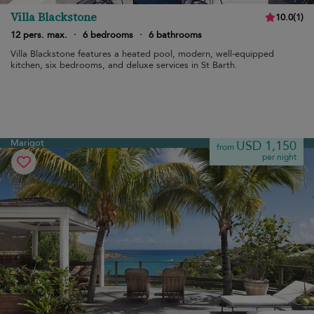
Villa Blackstone
10.0
(
1
)
12 pers. max.
·
6 bedrooms
·
6 bathrooms
Villa Blackstone features a heated pool, modern, well-equipped
kitchen, six bedrooms, and deluxe services in St Barth.
Marigot
USD 1,150
from
per night