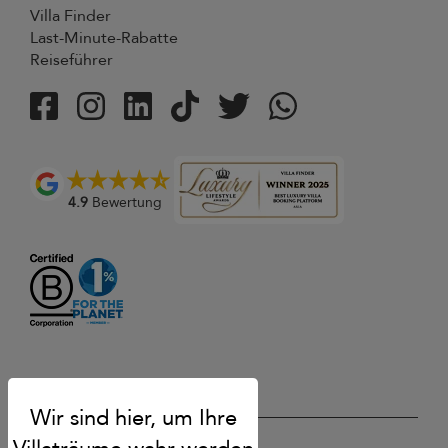
Villa Finder
Last-Minute-Rabatte
Reiseführer
4.9
Bewertung