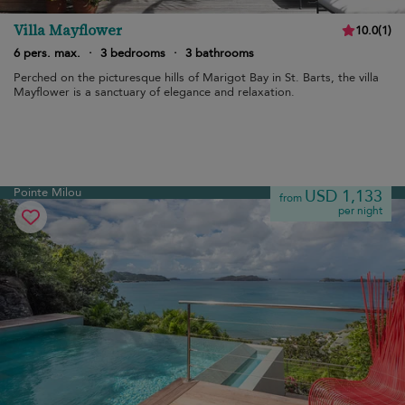
Villa Mayflower
10.0
(
1
)
6 pers. max.
·
3 bedrooms
·
3 bathrooms
Perched on the picturesque hills of Marigot Bay in St. Barts, the villa
Mayflower is a sanctuary of elegance and relaxation.
Pointe Milou
USD 1,133
from
per night