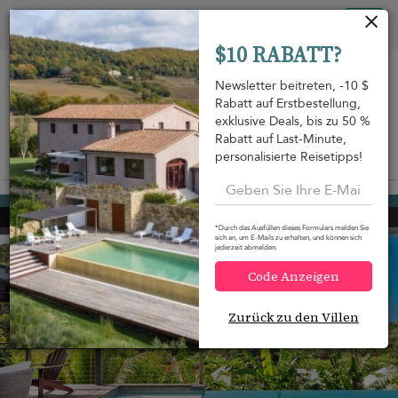
Cookie-Einstellungen
Tog
$10 RABATT?
nav
Newsletter beitreten, -10 $
Rabatt auf Erstbestellung,
exklusive Deals, bis zu 50 %
Rabatt auf Last-Minute,
personalisierte Reisetipps!
Auf der Karte anzeigen
m
Petit Cul de Sac
862 USD
von
pro Nacht
*Durch das Ausfüllen dieses Formulars melden Sie
sich an, um E-Mails zu erhalten, und können sich
jederzeit abmelden.
Code Anzeigen
Zurück zu den Villen