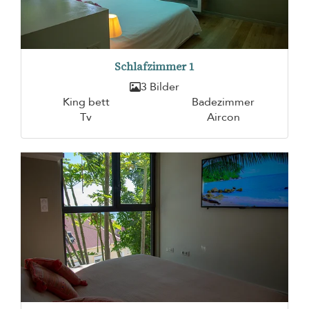
Schlafzimmer 1
3 Bilder
King bett
Badezimmer
Tv
Aircon