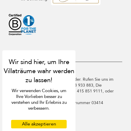
USD $
de Deutsch
Copyright ©️ 2026 St. Barts Villa Finder. Rufen Sie uns im
Vereinigten Königreich an +44 2 033 933 883, Die
Wir verwenden Cookies, um
Vereinigten Staaten von Amerika +1 415 851 9111, oder
Ihre Vorlieben besser zu
Frankreich +33 1 78 90 04 96.
verstehen und Ihr Erlebnis zu
Villa Finder Pte. Ltd. ist unter
Lizenznummer 03414
verbessern.
registriert
Nutzungsbedingungen
Datenschutzbestimmungen
Alle akzeptieren
Cookies