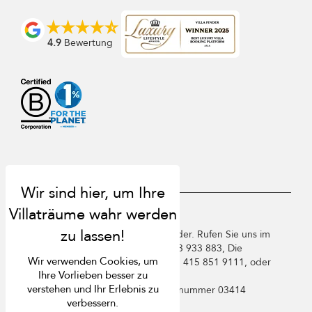
4.9
Bewertung
USD $
de Deutsch
Copyright ©️ 2026 St. Barts Villa Finder. Rufen Sie uns im
Vereinigten Königreich an +44 2 033 933 883, Die
Wir verwenden Cookies, um
Vereinigten Staaten von Amerika +1 415 851 9111, oder
Ihre Vorlieben besser zu
Frankreich +33 1 78 90 04 96.
verstehen und Ihr Erlebnis zu
Villa Finder Pte. Ltd. ist unter
Lizenznummer 03414
verbessern.
registriert