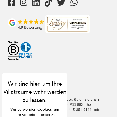
4.9
Bewertung
USD $
de Deutsch
Copyright ©️ 2026 St. Barts Villa Finder. Rufen Sie uns im
Vereinigten Königreich an +44 2 033 933 883, Die
Wir verwenden Cookies, um
Vereinigten Staaten von Amerika +1 415 851 9111, oder
Ihre Vorlieben besser zu
Frankreich +33 1 78 90 04 96.