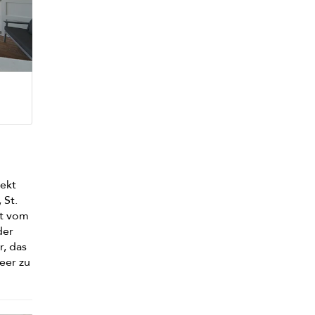
rekt
 St.
ht vom
der
r, das
Meer zu