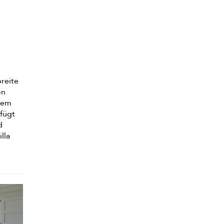
breite
on
inem
fügt
d
lla