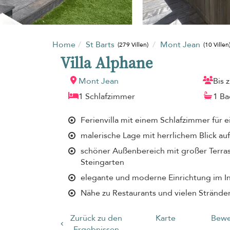
Home
St Barts
Mont Jean
(279 Villen)
(10 Villen
Villa Alphane
Mont Jean
Bis 
1 Schlafzimmer
1 B
Ferienvilla mit einem Schlafzimmer für 
malerische Lage mit herrlichem Blick au
schöner Außenbereich mit großer Terras
Steingarten
elegante und moderne Einrichtung im I
Nähe zu Restaurants und vielen Strände
Zurück zu den
Karte
Bewe
Ergebnissen