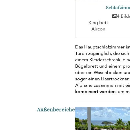
Schlafzimm
4 Bild
King bett
Aircon
Das Hauptschlafzimmer ist 
Türen zugänglich, die sic
einem Kleiderschrank, ei
Bügelbrett und einem pr
über ein Waschbecken und 
sogar einen Haartrockner.
Alphane zusammen mit ei
kombiniert werden
, um m
Außenbereiche