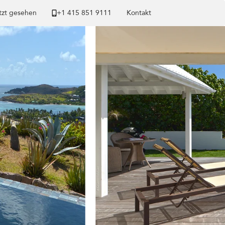
tzt gesehen
+1 ​415 851 9111
Kontakt