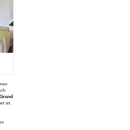
enen
uch
 Grund
t ist.
em