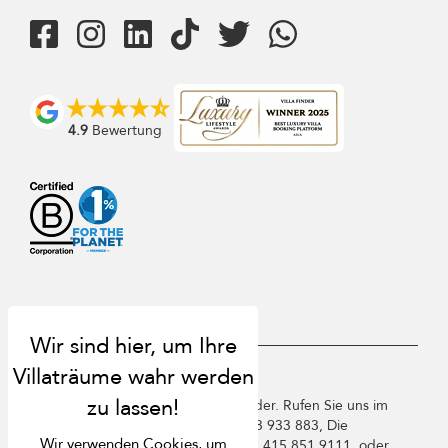
4.9
Bewertung
USD $
de Deutsch
Copyright ©️ 2026 St. Barts Villa Finder. Rufen Sie uns im
Vereinigten Königreich an +44 2 033 933 883, Die
Wir verwenden Cookies, um
Vereinigten Staaten von Amerika +1 415 851 9111, oder