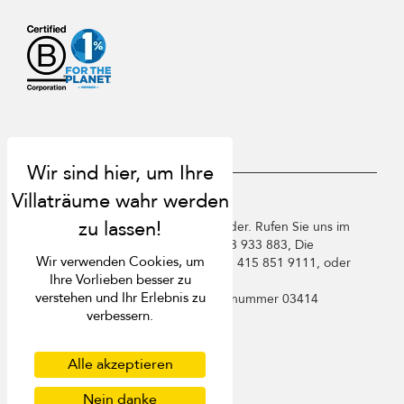
USD $
de Deutsch
Copyright ©️ 2026 St. Barts Villa Finder. Rufen Sie uns im
Vereinigten Königreich an +44 2 033 933 883, Die
Wir verwenden Cookies, um
Vereinigten Staaten von Amerika +1 415 851 9111, oder
Ihre Vorlieben besser zu
Frankreich +33 1 78 90 04 96.
verstehen und Ihr Erlebnis zu
Villa Finder Pte. Ltd. ist unter
Lizenznummer 03414
verbessern.
registriert
Nutzungsbedingungen
Datenschutzbestimmungen
Alle akzeptieren
Cookies
Nein danke
Sitemap