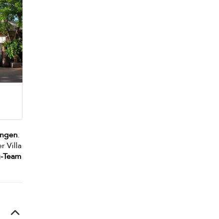
ungen
.
r Villa
g-Team