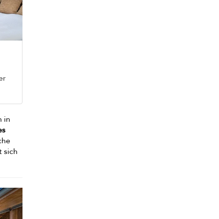
er
h in
es
che
 sich