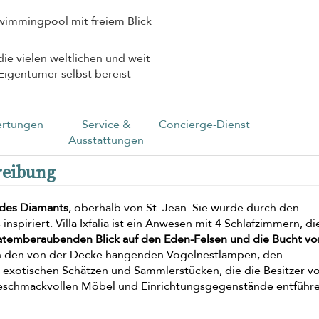
wimmingpool mit freiem Blick
die vielen weltlichen und weit
 Eigentümer selbst bereist
rtungen
Service &
Concierge-Dienst
Ausstattungen
hreibung
 des Diamants
, oberhalb von St. Jean. Sie wurde durch den
nspiriert. Villa Ixfalia ist ein Anwesen mit 4 Schlafzimmern, di
atemberaubenden Blick auf den Eden-Felsen und die Bucht von
ch in den von der Decke hängenden Vogelnestlampen, den
exotischen Schätzen und Sammlerstücken, die die Besitzer v
 geschmackvollen Möbel und Einrichtungsgegenstände entführe