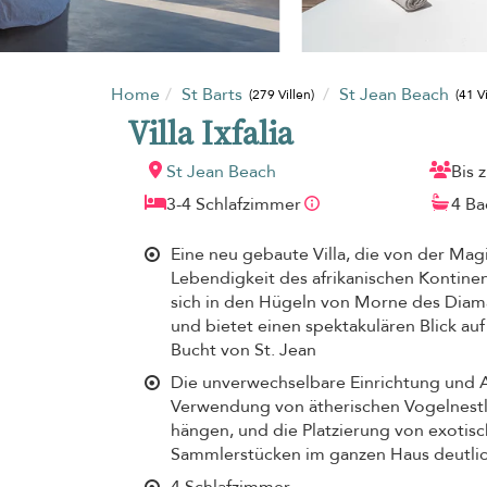
Home
St Barts
St Jean Beach
(279 Villen)
(41 V
Villa Ixfalia
St Jean Beach
Bis 
3-4 Schlafzimmer
4 B
Eine neu gebaute Villa, die von der Mag
Lebendigkeit des afrikanischen Kontinents
sich in den Hügeln von Morne des Diama
und bietet einen spektakulären Blick au
Bucht von St. Jean
Die unverwechselbare Einrichtung und 
Verwendung von ätherischen Vogelnest
hängen, und die Platzierung von exotis
Sammlerstücken im ganzen Haus deutli
4 Schlafzimmer