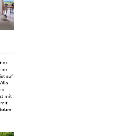
t es
eine
st auf
illa
ung
zt mit
 mit
tteten