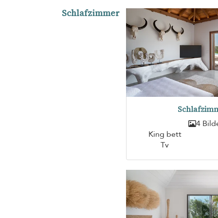
Schlafzimmer
Schlafzimm
4 Bild
King bett
Tv