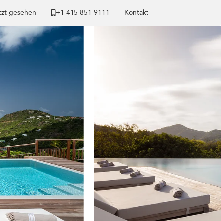
tzt gesehen
+1 ​415 851 9111
Kontakt