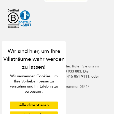
USD $
de Deutsch
Copyright ©️ 2026 St. Barts Villa Finder. Rufen Sie uns im
Vereinigten Königreich an +44 2 033 933 883, Die
Wir verwenden Cookies, um
Vereinigten Staaten von Amerika +1 415 851 9111, oder
Ihre Vorlieben besser zu
Frankreich +33 1 78 90 04 96.
verstehen und Ihr Erlebnis zu
Villa Finder Pte. Ltd. ist unter
Lizenznummer 03414
verbessern.
registriert
Nutzungsbedingungen
Datenschutzbestimmungen
Alle akzeptieren
Cookies