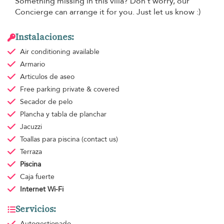
Something missing in this villa? Don't worry, our
Concierge can arrange it for you. Just let us know :)
Instalaciones:
Air conditioning
available
Armario
Articulos de aseo
Free parking
private & covered
Secador de pelo
Plancha y tabla de planchar
Jacuzzi
Toallas para piscina
(contact us)
Terraza
Piscina
Caja fuerte
Internet Wi-Fi
Servicios:
Autogestionado