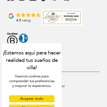
4.9
rating
Usamos cookies para
USD $
es Español
comprender tus preferencias
y mejorar tu experiencia.
Copyright © 2026 St Barts Villa Finder
Terms of Use
Privacy Policy
Aceptar todo
Cookies