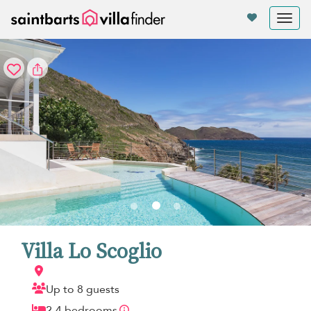
Panel de gestión de cookies
Tog
nav
Villa Lo Scoglio
Up to 8 guests
2-4 bedrooms