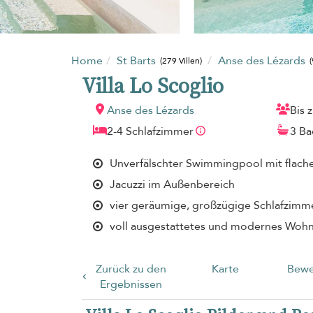
Home
St Barts
Anse des Lézards
(279 Villen)
(
Villa Lo Scoglio
Anse des Lézards
Bis 
2-4 Schlafzimmer
3 B
Unverfälschter Swimmingpool mit flach
Jacuzzi im Außenbereich
vier geräumige, großzügige Schlafzimm
voll ausgestattetes und modernes Woh
Zurück zu den
Karte
Bewe
Ergebnissen