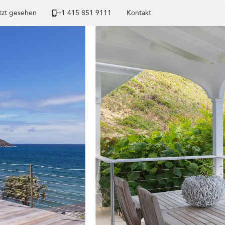
tzt gesehen
+1 ​415 851 9111
Kontakt