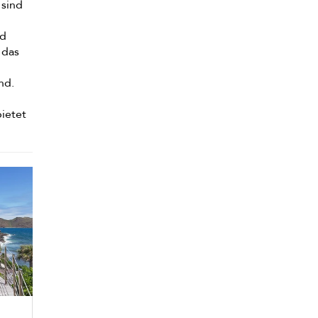
e sind
nd
 das
nd.
bietet