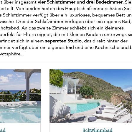
ügt über insgesamt
vier Schlafzimmer und drei Badezimmer
. Si
 verteilt. Von beiden Seiten des Hauptschlafzimmers haben Sie
s Schlafzimmer verfügt über ein luxuriöses, bequemes Bett u
wäsche. Drei der Schlafzimmer verfügen über ein eigenes Bad,
aftsbad. An das zweite Zimmer schließt sich ein kleineres
perfekt für Eltern eignet, die mit kleinen Kindern unterwegs si
efindet sich in einem
separaten Studio
, das direkt hinter der
Zimmer verfügt über ein eigenes Bad und eine Kochnische und 
ivatsphäre.
bad
Schwimmbad