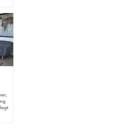
mer,
ing
legt