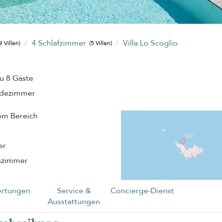
4 Schlafzimmer
Villa Lo Scoglio
9 Villen)
(5 Villen)
zu 8 Gäste
adezimmer
em Bereich
er
nzimmer
rtungen
Service &
Concierge-Dienst
Ausstattungen