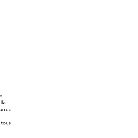
e.
lla
urrez
e tous