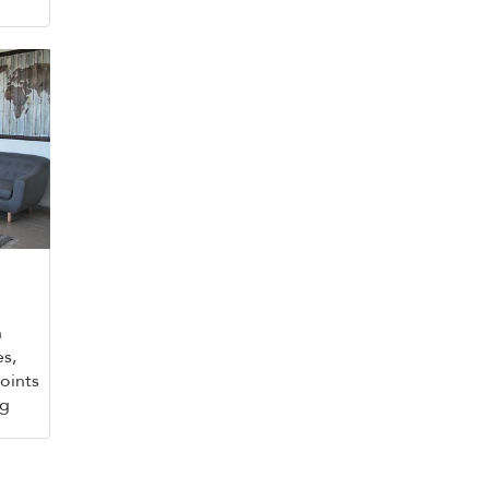
n
es,
oints
ng