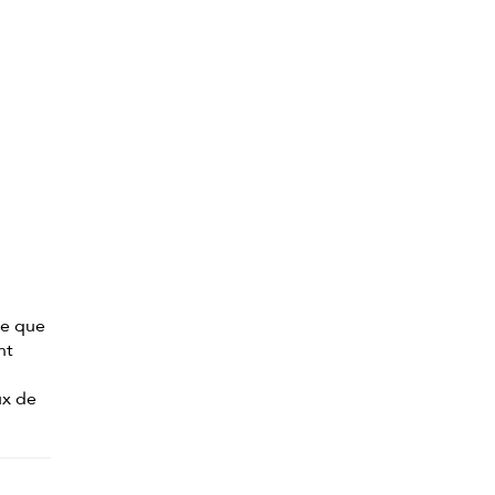
ce que
nt
ux de