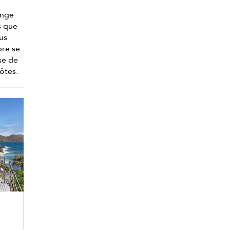
inge
s que
us
bre se
ose de
hôtes.