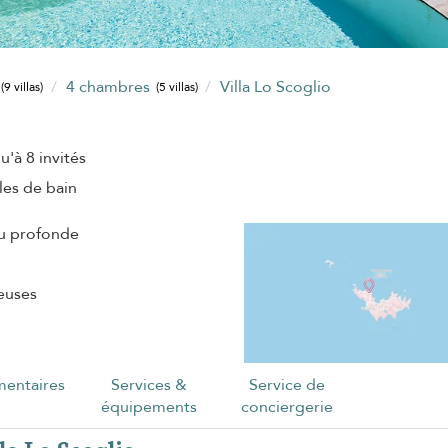
4 chambres
Villa Lo Scoglio
(9 villas)
(5 villas)
u'à 8 invités
lles de bain
eu profonde
euses
entaires
Services &
Service de
équipements
conciergerie