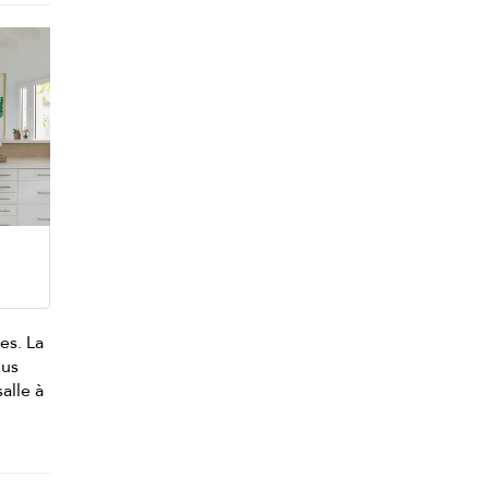
es. La
us
alle à