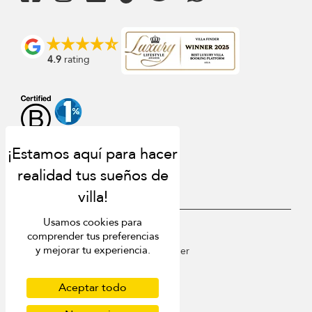
4.9
rating
Usamos cookies para
USD $
es Español
comprender tus preferencias
y mejorar tu experiencia.
Copyright © 2026 St Barts Villa Finder
Terms of Use
Privacy Policy
Aceptar todo
Cookies