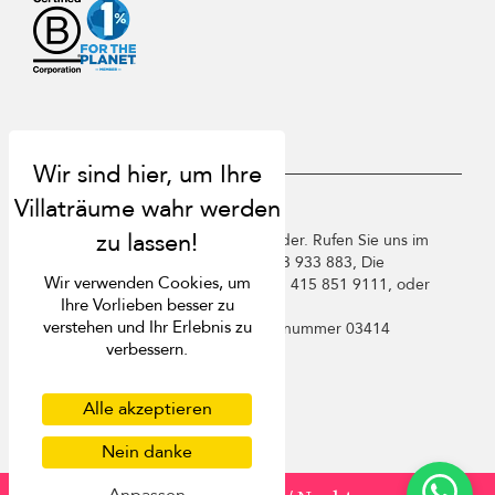
USD $
de Deutsch
Copyright ©️ 2026 St. Barts Villa Finder. Rufen Sie uns im
Vereinigten Königreich an +44 2 033 933 883, Die
Wir verwenden Cookies, um
Vereinigten Staaten von Amerika +1 415 851 9111, oder
Ihre Vorlieben besser zu
Frankreich +33 1 78 90 04 96.
verstehen und Ihr Erlebnis zu
Villa Finder Pte. Ltd. ist unter
Lizenznummer 03414
verbessern.
registriert
Nutzungsbedingungen
Datenschutzbestimmungen
Alle akzeptieren
Cookies
Nein danke
Sitemap