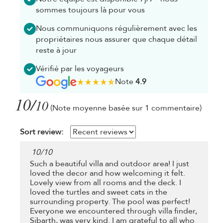
sommes toujours là pour vous
Nous communiquons régulièrement avec les
propriétaires nous assurer que chaque détail
reste à jour
Vérifié par les voyageurs
Note
4.9
10/
10
(Note moyenne basée sur 1 commentaire)
Sort review:
10
/
10
Such a beautiful villa and outdoor area! I just
loved the decor and how welcoming it felt.
Lovely view from all rooms and the deck. I
loved the turtles and sweet cats in the
surrounding property. The pool was perfect!
Everyone we encountered through villa finder,
Sibarth, was very kind. I am grateful to all who