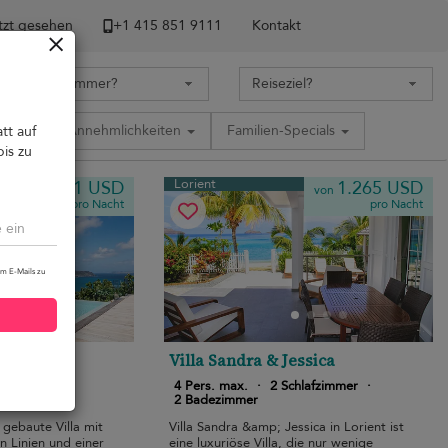
tzt gesehen
+1 ​415 851 9111
Kontakt
tion
Annehmlichkeiten
Familien-Specials
tt auf
bis zu
Lorient
1.971 USD
1.265 USD
von
von
pro Nacht
pro Nacht
um E-Mails zu
Villa Sandra & Jessica
hlafzimmer
·
4 Pers. max.
·
2 Schlafzimmer
·
2 Badezimmer
u gebaute Villa mit
Villa Sandra &amp; Jessica in Lorient ist
n Linien und einer
eine luxuriöse Villa, die nur wenige