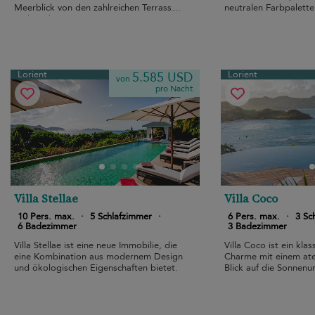
Meerblick von den zahlreichen Terrassen
neutralen Farbpalette
und Decks.
Lorient
Lorient
5.585 USD
von
pro Nacht
Villa Stellae
Villa Coco
10 Pers. max.
·
5 Schlafzimmer
·
6 Pers. max.
·
3 Sc
6 Badezimmer
3 Badezimmer
Villa Stellae ist eine neue Immobilie, die
Villa Coco ist ein klas
eine Kombination aus modernem Design
Charme mit einem a
und ökologischen Eigenschaften bietet.
Blick auf die Sonnenu
Lorient.