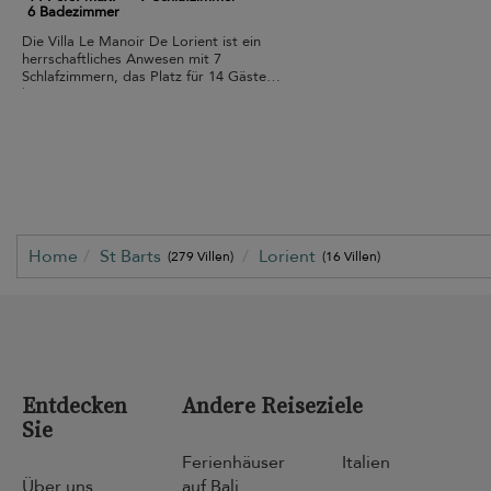
6 Badezimmer
Die Villa Le Manoir De Lorient ist ein
herrschaftliches Anwesen mit 7
Schlafzimmern, das Platz für 14 Gäste
bietet.
Home
St Barts
Lorient
(279 Villen)
(16 Villen)
Entdecken
Andere Reiseziele
Sie
Ferienhäuser
Italien
Über uns
auf Bali