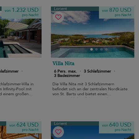
Lorient
1.232 USD
870 USD
von
von
pro Nacht
pro Nacht
Villa Nita
hlafzimmer
·
6 Pers. max.
·
3 Schlafzimmer
·
3 Badezimmer
chlafzimmer-Villa in
Die Villa Nita mit 3 Schlafzimmern
m Infinity-Pool mit
befindet sich an der zentralen Nordküste
nd einem großen
von St. Barts und bietet einen
Panoramablick auf den Strand von
Lorient.
Lorient
624 USD
640 USD
von
von
pro Nacht
pro Nacht