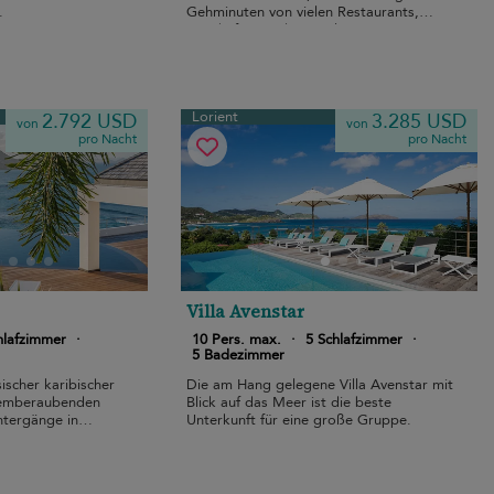
.
Gehminuten von vielen Restaurants,
Geschäften und Dienstleistungen
entfernt liegt.
Lorient
2.792 USD
3.285 USD
von
von
pro Nacht
pro Nacht
Villa Avenstar
hlafzimmer
·
10 Pers. max.
·
5 Schlafzimmer
·
5 Badezimmer
sischer karibischer
Die am Hang gelegene Villa Avenstar mit
temberaubenden
Blick auf das Meer ist die beste
ntergänge in
Unterkunft für eine große Gruppe.