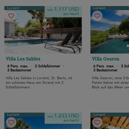
Lorient
Lorient
1.117 USD
von
pro Nacht
Villa Les Sables
Villa Gearon
4 Pers. max.
·
2 Schlafzimmer
·
6 Pers. max.
·
3 Sc
3 Badezimmer
3 Badezimmer
Villa Les Sables in Lorient, St. Barts, ist
Villa Gearon, eine 3-S
ein schönes Haus am Strand mit 2
Petite Saline mit eine
Schlafzimmern.
Blick auf das Meer u
Außenbereich.
Lorient
Lorient
1.233 USD
von
pro Nacht