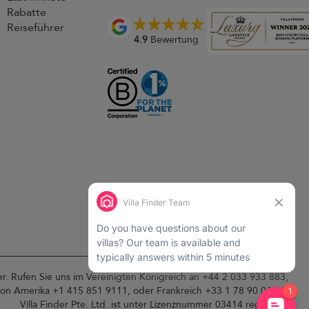
Rabatte
Reiseführer
4.9
Bewertung
der. Rufen Sie uns im Vereinigten Königreich an +44 2 033 933 883,
von Amerika +1 415 851 9111, oder Frankreich +33 1 78 90 04 96.
Villa Finder Pte. Ltd. ist unter
Lizenznummer 03414
registriert