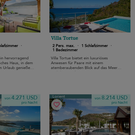
Villa Tortue
hlafzimmer
·
2 Pers. max.
·
1 Schlafzimmer
·
1 Badezimmer
 ein hervorragend
Villa Tortue bietet ein luxuriöses
sches Haus, in dem
Anwesen für Paare mit einem
en Urlaub genießen
atemberaubenden Blick auf das Meer
und die Hügel.
Lorient
4.271 USD
8.214 USD
von
von
pro Nacht
pro Nacht