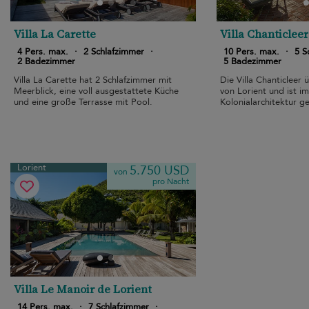
Villa La Carette
Villa Chanticleer
4 Pers. max.
·
2 Schlafzimmer
·
10 Pers. max.
·
5 S
2 Badezimmer
5 Badezimmer
Villa La Carette hat 2 Schlafzimmer mit
Die Villa Chanticleer 
Meerblick, eine voll ausgestattete Küche
von Lorient und ist i
und eine große Terrasse mit Pool.
Kolonialarchitektur ge
Lorient
5.750 USD
von
pro Nacht
Villa Le Manoir de Lorient
14 Pers. max.
·
7 Schlafzimmer
·