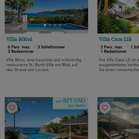
Villa Bikini
Villa Caza Lili
6 Pers. max.
·
3 Schlafzimmer
·
2 Pers. max.
·
1 Sc
3 Badezimmer
1 Badezimmer
Villa Bikini, eine luxuriöse und vollständig
Die Villa Caza Lili ist
restaurierte St. Barth-Villa mit Blick auf
ausgestattetes karibi
den Strand von Lorient.
Sie einen romantisch
können.
Lorient
Lorient
821 USD
von
pro Nacht