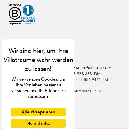
USD $
de Deutsch
Copyright ©️ 2026 St. Barts Villa Finder. Rufen Sie uns im
Vereinigten Königreich an +44 2 033 933 883, Die
Wir verwenden Cookies, um
Vereinigten Staaten von Amerika +1 415 851 9111, oder
Ihre Vorlieben besser zu
Frankreich +33 1 78 90 04 96.
verstehen und Ihr Erlebnis zu
Villa Finder Pte. Ltd. ist unter
Lizenznummer 03414
verbessern.
registriert
Nutzungsbedingungen
Datenschutzbestimmungen
Alle akzeptieren
Cookies
Sitemap
Nein danke