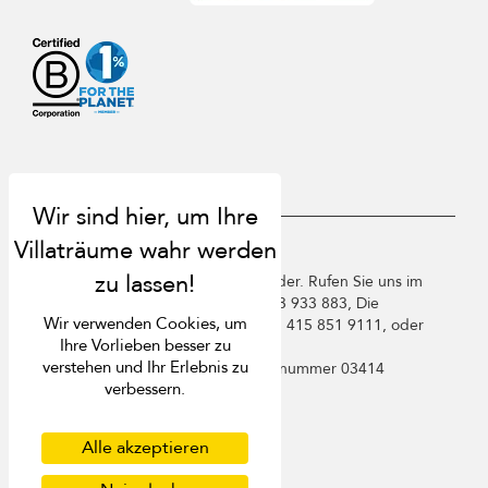
USD $
de Deutsch
Copyright ©️ 2026 St. Barts Villa Finder. Rufen Sie uns im
Vereinigten Königreich an +44 2 033 933 883, Die
Wir verwenden Cookies, um
Vereinigten Staaten von Amerika +1 415 851 9111, oder
Ihre Vorlieben besser zu
Frankreich +33 1 78 90 04 96.
verstehen und Ihr Erlebnis zu
Villa Finder Pte. Ltd. ist unter
Lizenznummer 03414
verbessern.
registriert
Nutzungsbedingungen
Datenschutzbestimmungen
Alle akzeptieren
Cookies